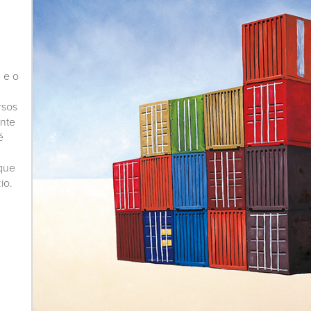
 e o
rsos
onte
é
 que
io.